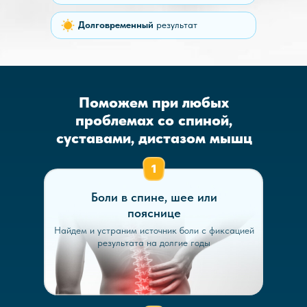
Долговременный
результат
Поможем при любых
проблемах со спиной,
суставами, дистазом мышц
Боли в спине, шее или
пояснице
Найдем и устраним источник боли с фиксацией
результата на долгие годы