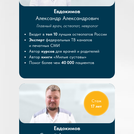
Евдокимов
Александр Александрович
Главный врач, остеопат, невролог
Входит в
топ 10
лучших остеопатов России
Эксперт
федеральных ТВ каналов
и печатных СМИ
Автор
курсов
для врачей и родителей
Автор
книги
«Милые суставы»
Помог более чем
40 000
пациентов
Стаж
17 лет
Евдокимов