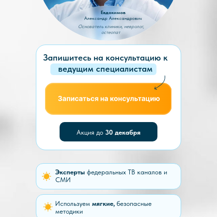
Евдокимов
Александр Александрович
Основатель клиники, невролог,
остеопат
Запишитесь на консультацию к
ведущим специалистам
Акция до
30 декабря
Эксперты
федеральных ТВ каналов и
СМИ
Используем
мягкие,
безопасные
методики