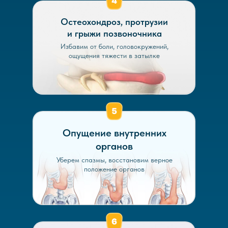
Остеохондроз, протрузии
и грыжи позвоночника
Избавим от боли, головокружений,
ощущения тяжести в затылке
Опущение внутренних
органов
Уберем спазмы, восстановим верное
положение органов