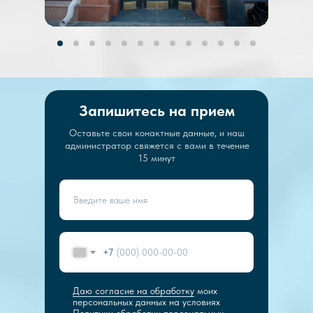
Запишитесь на прием
Оставьте свои конактные данные, и наш
администратор свяжется с вами в течение
15 минут
+7
Даю согласие на обработку
моих
персональных данных на условиях
Политики обработки персональных