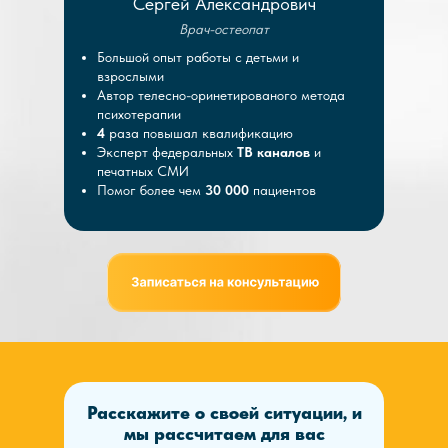
Сергей Александрович
Врач-остеопат
Большой опыт работы с детьми и
взрослыми
Автор телесно-оринетированого метода
психотерапии
4
раза повышал квалификацию
Эксперт федеральных
ТВ каналов
и
печатных СМИ
Помог более чем
30 000
пациентов
Расскажите о своей ситуации, и
мы рассчитаем для вас