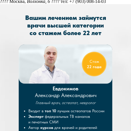
???? Москва,
Волхонка, 6
???? тел: +7 (903) 008-14-03
Вашим лечением займутся
врачи высшей категории
со стажем более 22 лет
Стаж
22 года
Евдокимов
Александр Александрович
Главный врач, остеопат, невролог
Входит в
топ 10
лучших остеопатов России
Эксперт
федеральных ТВ каналов
и печатных СМИ
Автор
курсов
для врачей и родителей