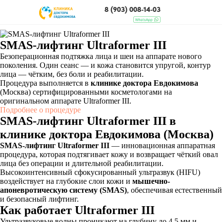
8 (903) 008-14-03
SMAS-лифтинг Ultraformer III
ЧТО МЫ ЛЕЧИМ
Безоперационная подтяжка лица и шеи на аппарате нового
поколения. Один сеанс — и кожа становится упругой, контур
лица — чётким, без боли и реабилитации.
Процедура выполняется в
клинике доктора Евдокимова
(Москва) сертифицированными косметологами на
оригинальном аппарате Ultraformer III.
Подробнее о процедуре
SMAS-лифтинг Ultraformer III в
клинике доктора Евдокимова (Москва)
SMAS-лифтинг Ultraformer III
— инновационная аппаратная
процедура, которая подтягивает кожу и возвращает чёткий овал
лица без операции и длительной реабилитации.
Высокоинтенсивный сфокусированный ультразвук (HIFU)
воздействует на глубокие слои кожи и
мышечно-
апоневротическую систему (SMAS)
, обеспечивая естественный
и безопасный лифтинг.
Как работает Ultraformer III
Ультразвуковые волны проникают на глубину до 4,5 мм и