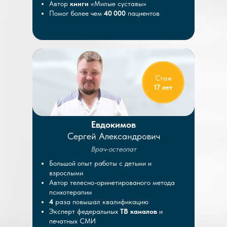
Автор
книги
«Милые суставы»
Помог более чем
40 000
пациентов
Стаж
17 лет
Евдокимов
Сергей Александрович
Врач-остеопат
Большой опыт работы с детьми и
взрослыми
Автор телесно-оринетированого метода
психотерапии
4
раза повышал квалификацию
Эксперт федеральных
ТВ каналов
и
печатных СМИ