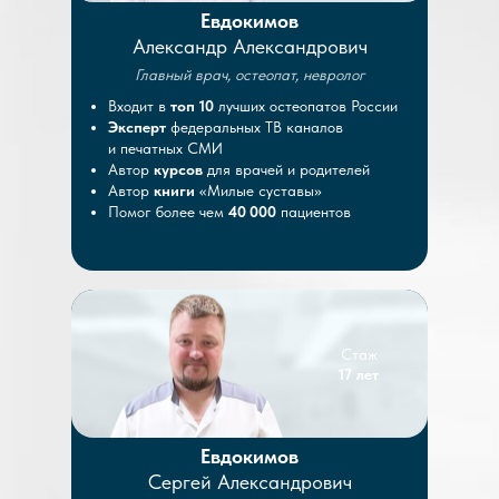
Евдокимов
Александр Александрович
Главный врач, остеопат, невролог
Входит в
топ 10
лучших остеопатов России
Эксперт
федеральных ТВ каналов
и печатных СМИ
Автор
курсов
для врачей и родителей
Автор
книги
«Милые суставы»
Помог более чем
40 000
пациентов
Стаж
17 лет
Евдокимов
Сергей Александрович