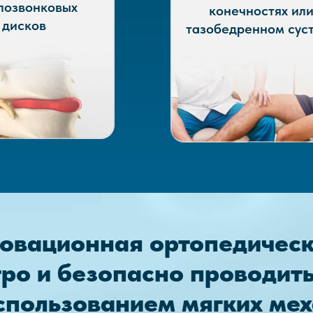
позвонковых
конечностях ил
дисков
тазобедренном сус
новационная ортопедическ
тро и безопасно проводит
спользованием мягких мех