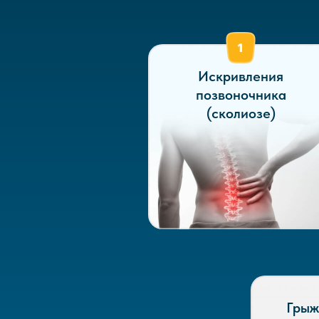
Искривления
позвоночника
(сколиозе)
Грыж