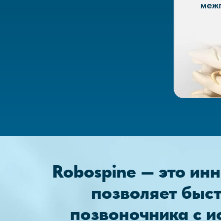
меж
Robospine — это ин
позволяет быс
позвоночника с и