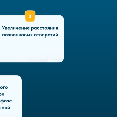
Увеличение расстояния
позвонковых отверстий
ого
ри
ифозе
чной