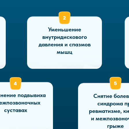
Уменьшение
внутридискового
давления и спазмов
мышц
анение подвывиха
Снятие болев
межпозвоночных
синдрома п
суставах
ревматизме, к
и межпозвоно
грыже