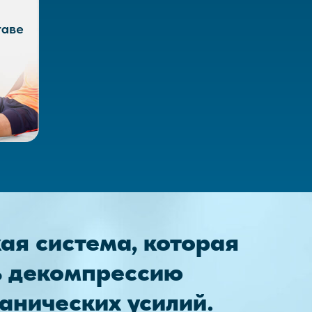
и
таве
ая система, которая
ь декомпрессию
анических усилий.