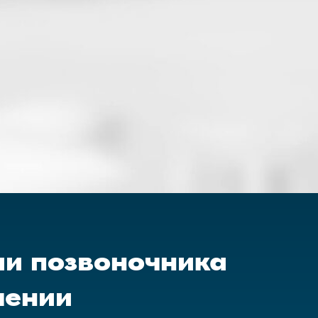
ии позвоночника
чении