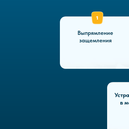
Выпрямление
защемления
Устр
в 