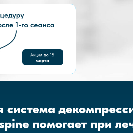
оцедуру
осле 1-го сеанса
Акция до 15
марта
 система декомпресс
spine помогает при ле