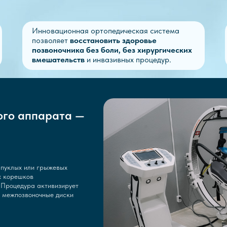
Инновационная ортопедическая система
позволяет
восстановить здоровье
позвоночника без боли, без хирургических
вмешательств
и инвазивных процедур.
ого аппарата —
ыпуклых или грыжевых
х корешков
 Процедура активизирует
 межпозвоночные диски