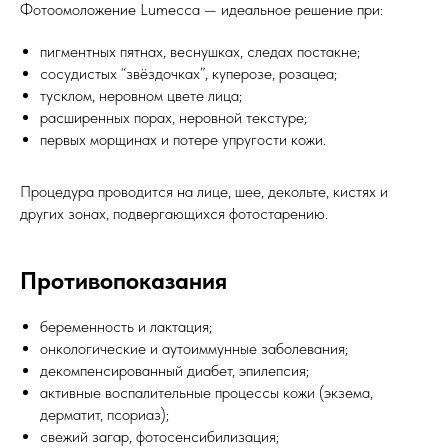
Фотоомоложение Lumecca — идеальное решение при:
пигментных пятнах, веснушках, следах постакне;
сосудистых “звёздочках”, куперозе, розацеа;
тусклом, неровном цвете лица;
расширенных порах, неровной текстуре;
первых морщинах и потере упругости кожи.
Процедура проводится на лице, шее, декольте, кистях и
других зонах, подвергающихся фотостарению.
Противопоказания
беременность и лактация;
онкологические и аутоиммунные заболевания;
декомпенсированный диабет, эпилепсия;
активные воспалительные процессы кожи (экзема,
дерматит, псориаз);
свежий загар, фотосенсибилизация;